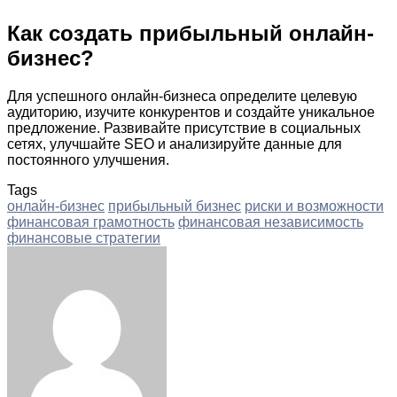
Как создать прибыльный онлайн-
бизнес?
Для успешного онлайн-бизнеса определите целевую
аудиторию, изучите конкурентов и создайте уникальное
предложение. Развивайте присутствие в социальных
сетях, улучшайте SEO и анализируйте данные для
постоянного улучшения.
Tags
онлайн-бизнес
прибыльный бизнес
риски и возможности
финансовая грамотность
финансовая независимость
финансовые стратегии
Facebook
Twitter
LinkedIn
Tumblr
Pinterest
Reddit
VKontakte
Odnoklassniki
Skype
WhatsApp
Telegram
Viber
Share
Print
via
Email