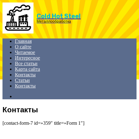
Menu
Cold Hot Steel
Металлообработка
Главная
О сайте
Читаемое
Интересное
Все статьи
Карта сайта
Контакты
Статьи
Контакты
Search
for
Контакты
[contact-form-7 id=»359″ title=»Form 1″]
ЧИТАЕМОЕ